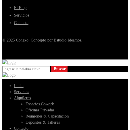
El Blog
Servicios
Contacto
© 2025 Conexo. Concepto por Estudio Ideamos.
Buscar:
Buscar
Inicio
Servicios
Alquileres
Espacios Cowork
Oficinas Privadas
Reuniones & Capacitación
Depósitos & Talleres
Contacto