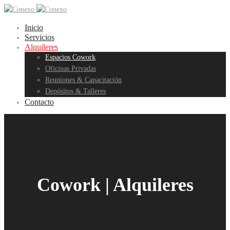
Inicio
Servicios
Alquileres
Espacios Cowork
Oficinas Privadas
Reuniones & Capacitación
Depósitos & Talleres
Contacto
Cowork | Alquileres